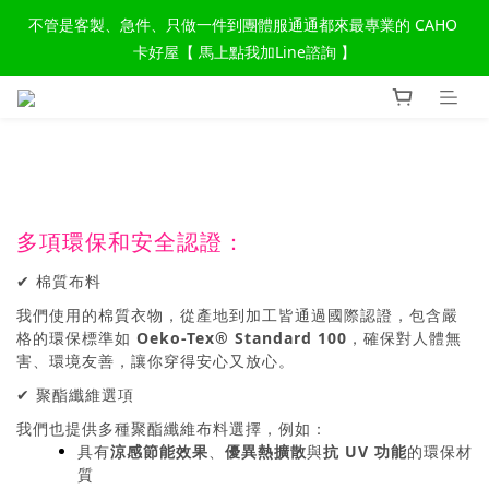
不管是客製、急件、只做一件到團體服通通都來最專業的 CAHO 
卡好屋【 馬上點我加Line諮詢 】
多項環保和安全認證：
✔ 棉質布料
我們使用的棉質衣物，從產地到加工皆通過國際認證，包含嚴
格的環保標準如
Oeko-Tex® Standard 100
，確保對人體無
害、環境友善，讓你穿得安心又放心。
✔ 聚酯纖維選項
我們也提供多種聚酯纖維布料選擇，例如：
具有
涼感節能效果
、
優異熱擴散
與
抗 UV 功能
的環保材
質