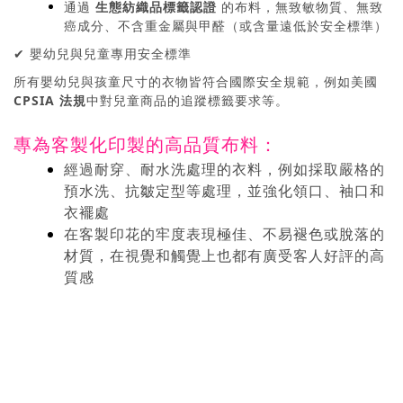
通過
生態紡織品標籤認證
的布料，無致敏物質、無致
癌成分、不含重金屬與甲醛（或含量遠低於安全標準）
✔ 嬰幼兒與兒童專用安全標準
所有嬰幼兒與孩童尺寸的衣物皆符合國際安全規範，例如美國
CPSIA 法規
中對兒童商品的追蹤標籤要求等。
專為客製化印製的高品質布料：
經過耐穿、耐水洗處理的衣料，例如採取嚴格的
預水洗、抗皺定型等處理，並強化領口、袖口和
衣襬處
在客製印花的牢度表現極佳、不易褪色或脫落的
材質，在視覺和觸覺上也都有廣受客人好評的高
質感